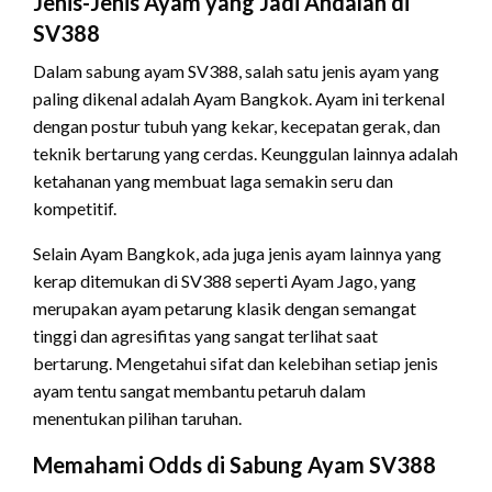
Jenis-Jenis Ayam yang Jadi Andalan di
SV388
Dalam sabung ayam SV388, salah satu jenis ayam yang
paling dikenal adalah Ayam Bangkok. Ayam ini terkenal
dengan postur tubuh yang kekar, kecepatan gerak, dan
teknik bertarung yang cerdas. Keunggulan lainnya adalah
ketahanan yang membuat laga semakin seru dan
kompetitif.
Selain Ayam Bangkok, ada juga jenis ayam lainnya yang
kerap ditemukan di SV388 seperti Ayam Jago, yang
merupakan ayam petarung klasik dengan semangat
tinggi dan agresifitas yang sangat terlihat saat
bertarung. Mengetahui sifat dan kelebihan setiap jenis
ayam tentu sangat membantu petaruh dalam
menentukan pilihan taruhan.
Memahami Odds di Sabung Ayam SV388