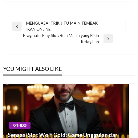
Post
MENGUASAI TRIK JITU MAIN TEMBAK
Previous
IKAN ONLINE
navigation
Post
Pragmatic Play Slot: Bola Mania yang Bikin
Next
Ketagihan
Post
YOU MIGHT ALSO LIKE
OTHERS
Sensasi Slot Wolf Gold: Game Unggulan dari