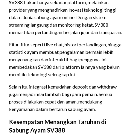
SV388 bukan hanya sekadar platform, melainkan
provider yang menghadirkan inovasi teknologi tinggi
dalam dunia sabung ayam online. Dengan sistem
streaming langsung dan monitoring ketat, SV388
memastikan pertandingan berjalan jujur dan transparan.
Fitur-fitur seperti live chat, histori pertandingan, hingga
statistik ayam membuat pengalaman bermain lebih
menyenangkan dan interaktif bagi pengguna. Ini
membedakan SV388 dari platform lainnya yang belum
memiliki teknologi selengkap ini.
Selain itu, integrasi kemudahan deposit dan withdraw
juga menjadi nilai tambah bagi para pemain. Semua
proses dilakukan cepat dan aman, mendukung
kenyamanan dalam bertaruh sabung ayam.
Kesempatan Menangkan Taruhan di
Sabung Ayam SV388