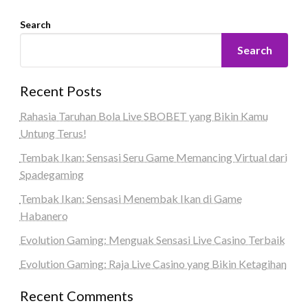
Search
Search
Recent Posts
Rahasia Taruhan Bola Live SBOBET yang Bikin Kamu
Untung Terus!
Tembak Ikan: Sensasi Seru Game Memancing Virtual dari
Spadegaming
Tembak Ikan: Sensasi Menembak Ikan di Game
Habanero
Evolution Gaming: Menguak Sensasi Live Casino Terbaik
Evolution Gaming: Raja Live Casino yang Bikin Ketagihan
Recent Comments