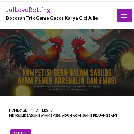
Skip
JulLoveBetting
to
Bocoran Trik Game Gacor Karya Cici Julie
content
HOMEPAGE
OTHERS
MENGULIK SABUNG AYAM SV388: ADU GAGAH SANG PEJUANG SAKTI
OTHERS