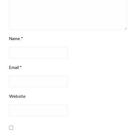
Name
*
Email
*
Website