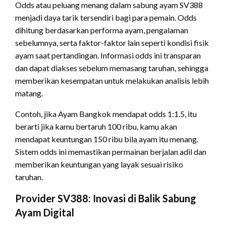
Odds atau peluang menang dalam sabung ayam SV388
menjadi daya tarik tersendiri bagi para pemain. Odds
dihitung berdasarkan performa ayam, pengalaman
sebelumnya, serta faktor-faktor lain seperti kondisi fisik
ayam saat pertandingan. Informasi odds ini transparan
dan dapat diakses sebelum memasang taruhan, sehingga
memberikan kesempatan untuk melakukan analisis lebih
matang.
Contoh, jika Ayam Bangkok mendapat odds 1:1.5, itu
berarti jika kamu bertaruh 100 ribu, kamu akan
mendapat keuntungan 150 ribu bila ayam itu menang.
Sistem odds ini memastikan permainan berjalan adil dan
memberikan keuntungan yang layak sesuai risiko
taruhan.
Provider SV388: Inovasi di Balik Sabung
Ayam Digital