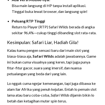
Bisa main langsung di HP tanpa install aplikasi.
Tinggal buka lewat browser, dan langsung spin!
Peluang RTP Tinggi
Return to Player (RTP) Safari Wilds berada di angka
sekitar 96,4%—cukup tinggi dibanding slot rata-rata.
Kesimpulan: Safari Liar, Hadiah Gila!
Kalau kamu pengen sensasi baru dari main slot yang
biasa-biasa aja,
Safari Wilds
adalah jawabannya. Game
ini bukan cuma visualnya yang keren, tapi juga punya
fitur-fitur gacor, suara yang imersif, dan nuansa
petualangan yang beda dari yang lain.
Lo nggak cuma ngejar kemenangan, tapi juga dibawa ke
alam liar Afrika yang penuh kejutan. Entah lo pemain slot
lama atau baru coba-coba,
Safari Wilds
dijamin bikin lo
betah dan ketagihan muter spin terus.