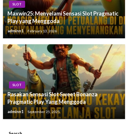
SLOT
Maxwin25: Menyelami Sensasi Slot Pragmatic
Play yang Menggoda
adminn1
February 13, 2026
SLOT
Rasakan Sensasi Slot Sweet Bonanza
Pragmatic Play Yang Menggoda
adminn1
September 25, 2025
Search