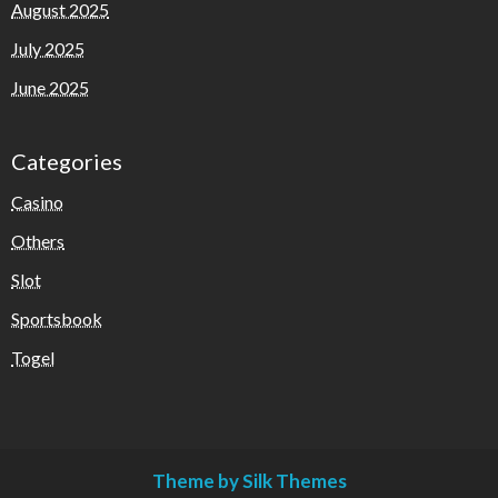
August 2025
July 2025
June 2025
Categories
Casino
Others
Slot
Sportsbook
Togel
Theme by Silk Themes