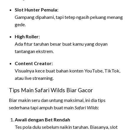
Slot Hunter Pemula:
Gampang dipahami, tapi tetep ngasih peluang menang
gede.
High Roller:
Ada fitur taruhan besar buat kamu yang doyan
tantangan ekstrem.
Content Creator:
Visualnya kece buat bahan konten YouTube, TikTok,
atau live streaming.
Tips Main Safari Wilds Biar Gacor
Biar makin seru dan untung maksimal, ini dia tips
sederhana tapi ampuh buat main
Safari Wilds
:
Awali dengan Bet Rendah
Tes pola dulu sebelum naikin taruhan. Biasanya, slot