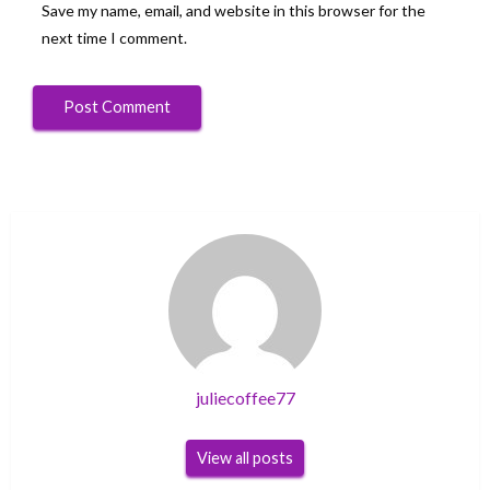
Save my name, email, and website in this browser for the
next time I comment.
juliecoffee77
View all posts