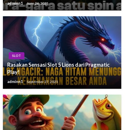
adminn1
June 26, 2025
SLOT
Rasakan Sensasi Slot 5 Lions dari Pragmatic
Play!
adminn1
September 27, 2025