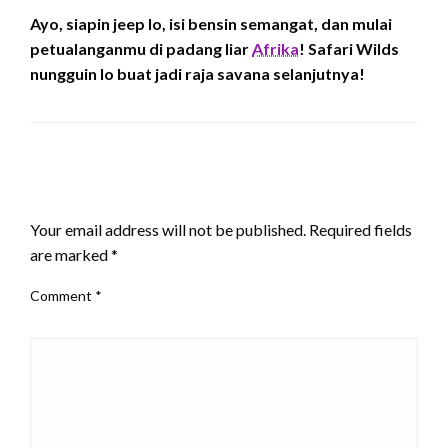
Ayo, siapin jeep lo, isi bensin semangat, dan mulai
petualanganmu di padang liar
Afrika
! Safari Wilds
nungguin lo buat jadi raja savana selanjutnya!
LEAVE A RESPONSE
Your email address will not be published.
Required fields
are marked
*
Comment
*