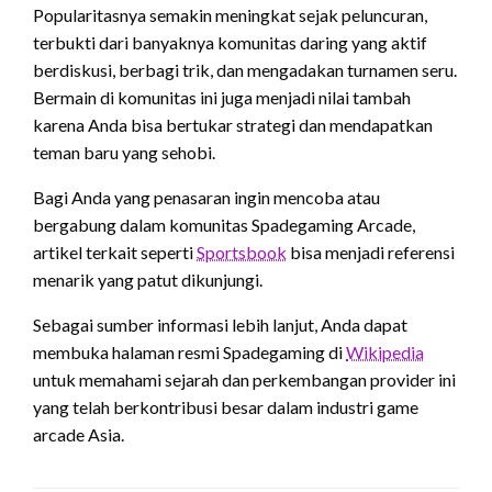
Popularitasnya semakin meningkat sejak peluncuran,
terbukti dari banyaknya komunitas daring yang aktif
berdiskusi, berbagi trik, dan mengadakan turnamen seru.
Bermain di komunitas ini juga menjadi nilai tambah
karena Anda bisa bertukar strategi dan mendapatkan
teman baru yang sehobi.
Bagi Anda yang penasaran ingin mencoba atau
bergabung dalam komunitas Spadegaming Arcade,
artikel terkait seperti
Sportsbook
bisa menjadi referensi
menarik yang patut dikunjungi.
Sebagai sumber informasi lebih lanjut, Anda dapat
membuka halaman resmi Spadegaming di
Wikipedia
untuk memahami sejarah dan perkembangan provider ini
yang telah berkontribusi besar dalam industri game
arcade Asia.