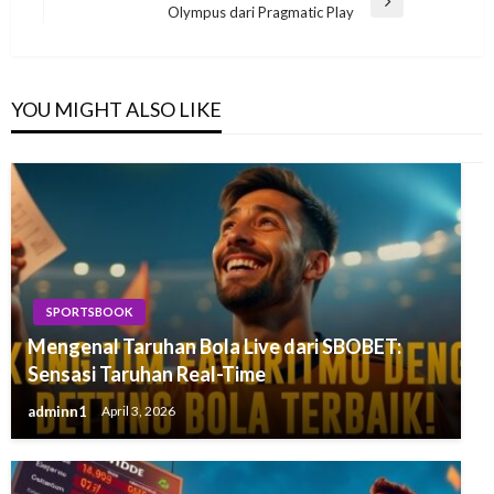
Next
Olympus dari Pragmatic Play
Post
YOU MIGHT ALSO LIKE
SPORTSBOOK
Mengenal Taruhan Bola Live dari SBOBET:
Sensasi Taruhan Real-Time
adminn1
April 3, 2026