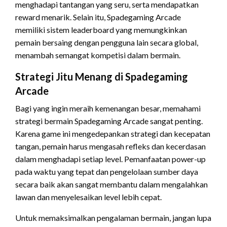
menghadapi tantangan yang seru, serta mendapatkan
reward menarik. Selain itu, Spadegaming Arcade
memiliki sistem leaderboard yang memungkinkan
pemain bersaing dengan pengguna lain secara global,
menambah semangat kompetisi dalam bermain.
Strategi Jitu Menang di Spadegaming
Arcade
Bagi yang ingin meraih kemenangan besar, memahami
strategi bermain Spadegaming Arcade sangat penting.
Karena game ini mengedepankan strategi dan kecepatan
tangan, pemain harus mengasah refleks dan kecerdasan
dalam menghadapi setiap level. Pemanfaatan power-up
pada waktu yang tepat dan pengelolaan sumber daya
secara baik akan sangat membantu dalam mengalahkan
lawan dan menyelesaikan level lebih cepat.
Untuk memaksimalkan pengalaman bermain, jangan lupa