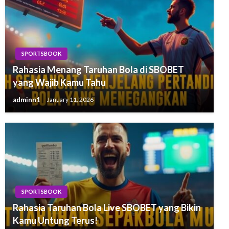
SPORTSBOOK
Rahasia Menang Taruhan Bola di SBOBET
yang Wajib Kamu Tahu
adminn1
January 11, 2026
SPORTSBOOK
Rahasia Taruhan Bola Live SBOBET yang Bikin
Kamu Untung Terus!