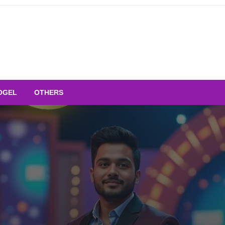
OGEL
OTHERS