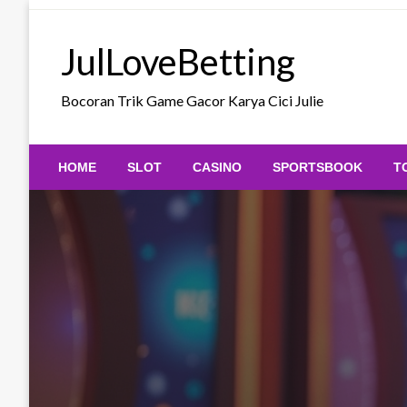
Skip
to
JulLoveBetting
content
Bocoran Trik Game Gacor Karya Cici Julie
HOME
SLOT
CASINO
SPORTSBOOK
T