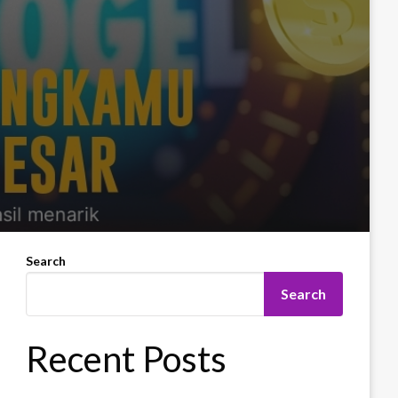
Search
Search
Recent Posts