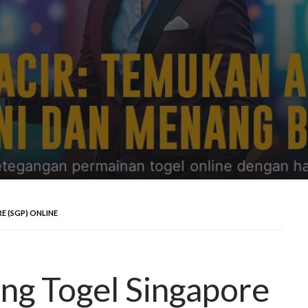
E (SGP) ONLINE
ang Togel Singapore