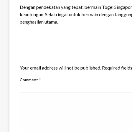
Dengan pendekatan yang tepat, bermain Togel Singapo
keuntungan. Selalu ingat untuk bermain dengan tanggun
penghasilan utama.
LEAVE A RESPONSE
Your email address will not be published.
Required field
Comment
*