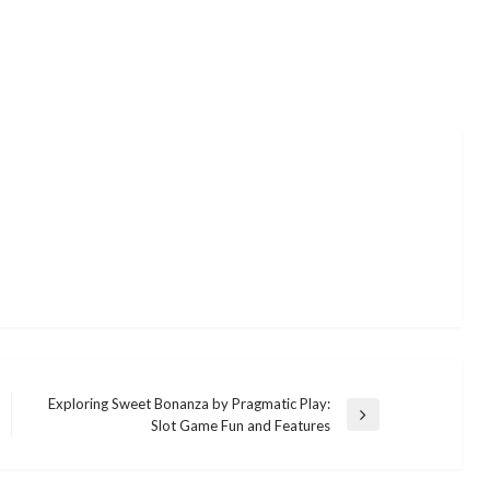
Exploring Sweet Bonanza by Pragmatic Play:
Next
Slot Game Fun and Features
Post