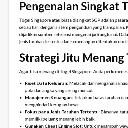
Pengenalan Singkat T
Togel Singapore atau biasa disingkat SGP adalah pasar
setiap hari dengan sistem pengundian yang transparan. K
dijadikan sumber referensi mengenai judi angka ini. D
jenis taruhan tertentu, dan kemenangan ditentukan dari 
Strategi Jitu Menang
Agar bisa menang di Togel Singapore, Anda perlu mener
Riset Data Keluaran
: Melacak dan menganalisa has
pola dan angka yang sering muncul.
Manajemen Keuangan
: Tetapkan batas taruhan da
menghindari kerugian besar.
Fokus pada Jenis Taruhan Tertentu
: Biasanya, tar
memiliki peluang menang lebih baik.
Gunakan Cheat Engine Slot
: Untuk menambah wawa