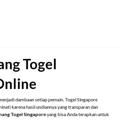
ang Togel
Online
menjadi dambaan setiap pemain. Togel Singapore
minati karena hasil undiannya yang transparan dan
enang Togel Singapore
yang bisa Anda terapkan untuk