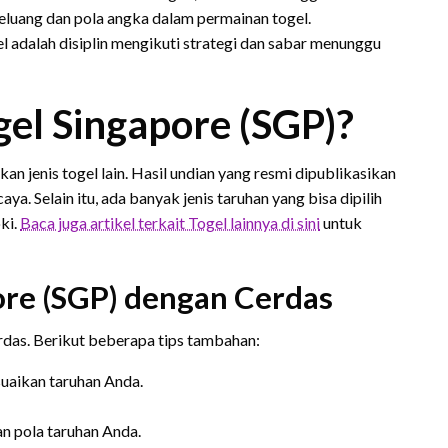
eluang dan pola angka dalam permainan togel.
l adalah disiplin mengikuti strategi dan sabar menunggu
el Singapore (SGP)?
n jenis togel lain. Hasil undian yang resmi dipublikasikan
ya. Selain itu, ada banyak jenis taruhan yang bisa dipilih
ki.
Baca juga artikel terkait Togel lainnya di sini
untuk
ore (SGP) dengan Cerdas
erdas. Berikut beberapa tips tambahan:
uaikan taruhan Anda.
n pola taruhan Anda.