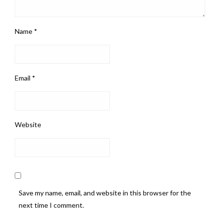
Name
*
Email
*
Website
Save my name, email, and website in this browser for the
next time I comment.