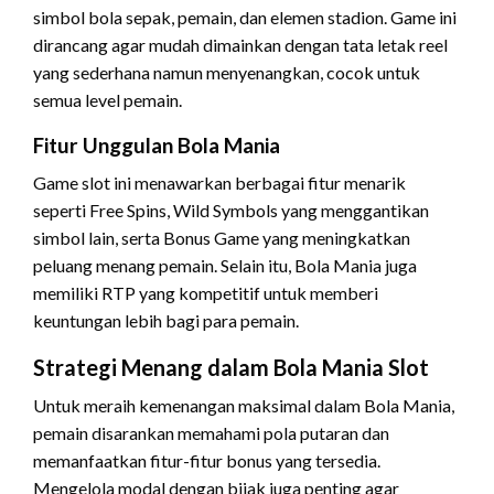
simbol bola sepak, pemain, dan elemen stadion. Game ini
dirancang agar mudah dimainkan dengan tata letak reel
yang sederhana namun menyenangkan, cocok untuk
semua level pemain.
Fitur Unggulan Bola Mania
Game slot ini menawarkan berbagai fitur menarik
seperti Free Spins, Wild Symbols yang menggantikan
simbol lain, serta Bonus Game yang meningkatkan
peluang menang pemain. Selain itu, Bola Mania juga
memiliki RTP yang kompetitif untuk memberi
keuntungan lebih bagi para pemain.
Strategi Menang dalam Bola Mania Slot
Untuk meraih kemenangan maksimal dalam Bola Mania,
pemain disarankan memahami pola putaran dan
memanfaatkan fitur-fitur bonus yang tersedia.
Mengelola modal dengan bijak juga penting agar