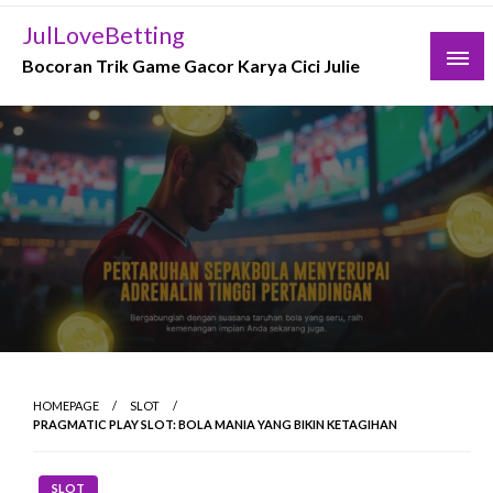
Skip
JulLoveBetting
to
Bocoran Trik Game Gacor Karya Cici Julie
content
HOMEPAGE
SLOT
PRAGMATIC PLAY SLOT: BOLA MANIA YANG BIKIN KETAGIHAN
SLOT