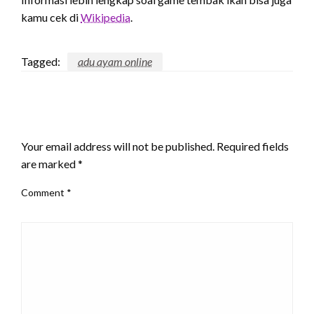
kamu cek di
Wikipedia
.
Tagged:
adu ayam online
LEAVE A RESPONSE
Your email address will not be published.
Required fields
are marked
*
Comment
*