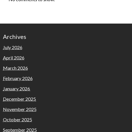
Archives
July 2026
April 2026
March 2026
February 2026
January 2026
December 2025
November 2025
October 2025
September 2025