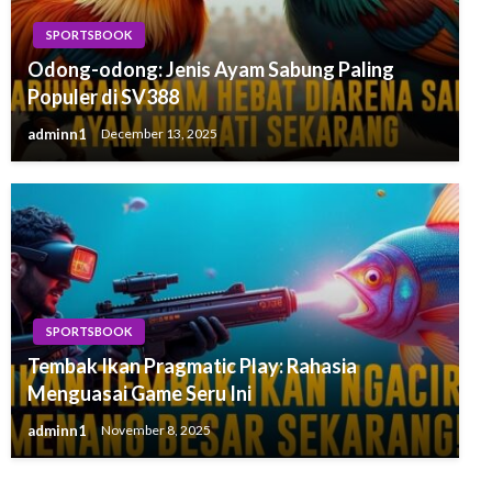
SPORTSBOOK
Odong-odong: Jenis Ayam Sabung Paling
Populer di SV388
adminn1
December 13, 2025
SPORTSBOOK
Tembak Ikan Pragmatic Play: Rahasia
Menguasai Game Seru Ini
adminn1
November 8, 2025