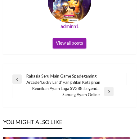
adminn1
View all posts
Post
Rahasia Seru Main Game Spadegaming
Previous
Arcade ‘Lucky Land’ yang Bikin Ketagihan
navigation
Post
Keunikan Ayam Laga SV388: Legenda
Next
Sabung Ayam Online
Post
YOU MIGHT ALSO LIKE