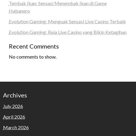
Tembak Ikan: Sensasi Menembak Ikan di Game
Habanero
Evolution Gaming: Menguak Sensasi Live Casino Terbaik
Evolution Gaming: Raja Live Casino yang Bikin Ketagihan
Recent Comments
No comments to show.
Archives
July 2026
April 2026
March 2026