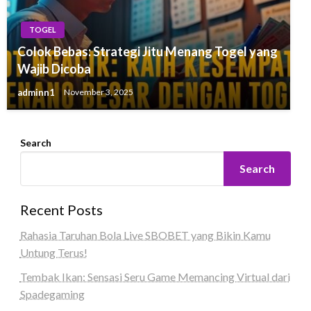
TOGEL
Colok Bebas: Strategi Jitu Menang Togel yang
Wajib Dicoba
adminn1
November 3, 2025
Search
Search
Recent Posts
Rahasia Taruhan Bola Live SBOBET yang Bikin Kamu
Untung Terus!
Tembak Ikan: Sensasi Seru Game Memancing Virtual dari
Spadegaming