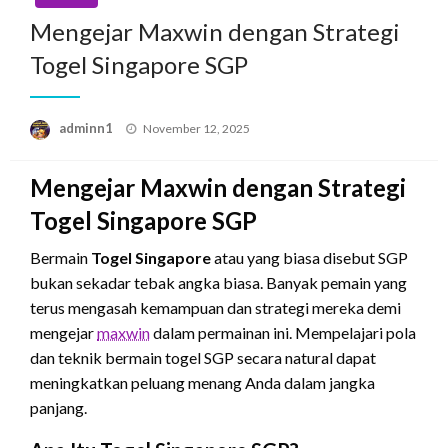
Mengejar Maxwin dengan Strategi
Togel Singapore SGP
Posted
adminn1
November 12, 2025
on
Mengejar Maxwin dengan Strategi
Togel Singapore SGP
Bermain
Togel Singapore
atau yang biasa disebut SGP
bukan sekadar tebak angka biasa. Banyak pemain yang
terus mengasah kemampuan dan strategi mereka demi
mengejar
maxwin
dalam permainan ini. Mempelajari pola
dan teknik bermain togel SGP secara natural dapat
meningkatkan peluang menang Anda dalam jangka
panjang.